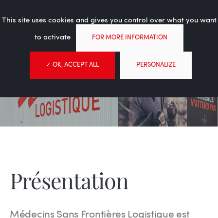
L'expérience logistique au
Tog
service de l’humanitaire
This site uses cookies and gives you control over what you want
nav
to activate
FOR MORE INFORMATION
✓ OK, ACCEPT ALL
PERSONALIZE
À propos
MSF Logistique
À propos
Présentation
Présentation
Médecins Sans Frontières Logistique est