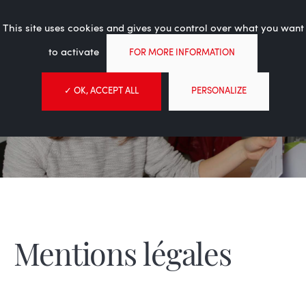
L'expérience logistique au
Tog
service de l’humanitaire
This site uses cookies and gives you control over what you want
nav
to activate
FOR MORE INFORMATION
✓ OK, ACCEPT ALL
PERSONALIZE
Mentions légales
MSF Logistique
Mentions légales
Mentions légales